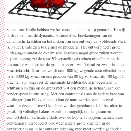
Samen met Emile hebben we het conceptuele ontwerp gemaakt. Terwijl
ik druk ben met de dynamische simulaties, berekeningen van de
dynamische krachten en het maken van een ontwerp dat voldoende sterk
is, houdt Emile zich bezig met de productie. Het ontwerp heeft grote
uitdagingen omdat de dynamische krachten nogal groot zullen worden:
bij een looping zal de auto 5G versnellingskrachten uitoefenen op de
bestuurder wanneer het de grond passeert, wat 5 maal zo zwaar is als de
zwaartekracht. Daarmee wordt een 1000 kg wegende auto effectief maar
liefst 5000 kg zwaar en een persoon van 80 kg zo zwaar als 400 kg. 5G
krachten zijn ongeveer de maximale krachten die zijn toegestaan in
achtbanen en zijn op de grens met wat een menselijk lichaam aan kan
zonder speciale uitrusting. Met een contramassa aan de andere kant van
de slinger (van blokken beton) kan de auto worden gebalanceerd
waarmee deze enorme G krachten worden gereduceerd. In het uiterste
geval, bij volledige balans, wordt het mogelijk om langzaam en
comfortabel in verticale cirkels over de kop te autorijden. Echter, deze
contramassa intruduceert ook weer andere grote krachten in de
constructie waar in het ontwerp rekening mee moet worden gehouden.