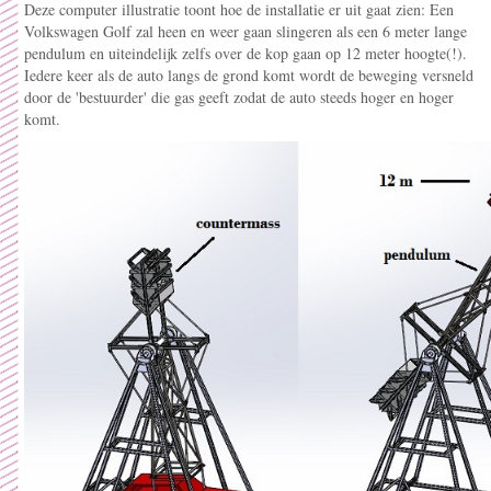
Deze computer illustratie toont hoe de installatie er uit gaat zien: Een
Volkswagen Golf zal heen en weer gaan slingeren als een 6 meter lange
pendulum en uiteindelijk zelfs over de kop gaan op 12 meter hoogte(!).
Iedere keer als de auto langs de grond komt wordt de beweging versneld
door de 'bestuurder' die gas geeft zodat de auto steeds hoger en hoger
komt.